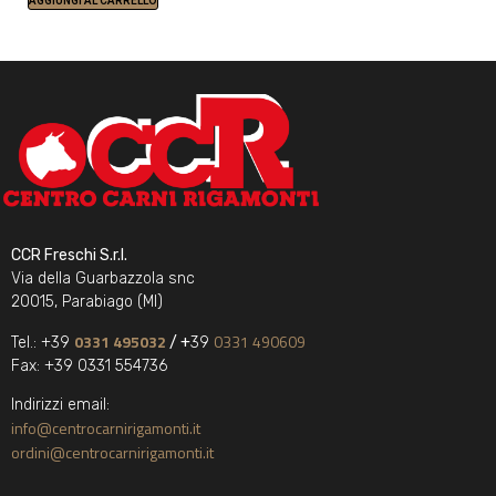
AGGIUNGI AL CARRELLO
CCR Freschi S.r.l.
Via della Guarbazzola snc
20015, Parabiago (MI)
0331 495032
0331 490609
Tel.: +39
/ +
39
Fax: +39 0331 554736
Indirizzi email:
info@centrocarnirigamonti.it
ordini@centrocarnirigamonti.it