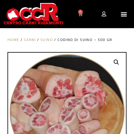
0
HOME
/
CARNI
/
SUINO
/ CODINO DI SUINO – 500 GR