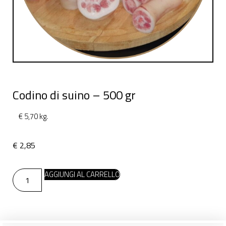
Codino di suino – 500 gr
€ 5,70 kg.
€
2,85
AGGIUNGI AL CARRELLO