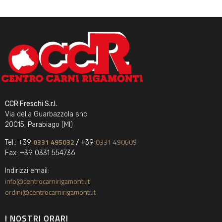
CCR Freschi S.r.l.
Via della Guarbazzola snc
20015, Parabiago (MI)
0331 495032
0331 490609
Tel.: +39
/ +
39
Fax: +39 0331 554736
Indirizzi email:
info@centrocarnirigamonti.it
ordini@centrocarnirigamonti.it
I NOSTRI ORARI