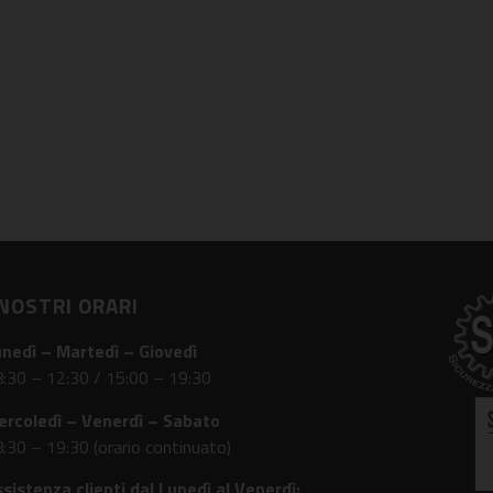
 NOSTRI ORARI
unedì – Martedì – Giovedì
:30 – 12:30 / 15:00 – 19:30
ercoledì – Venerdì – Sabato
:30 – 19:30 (orario continuato)
sistenza clienti dal Lunedì al Venerdì: