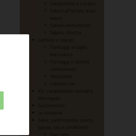
Salumi interi o a tranci
Salumi affettati, linea
banco
Salumi confezionati
Salami, filzette
Latticini e caseari
Formaggi al taglio,
linea banco
Formaggi e latticini
confezionati
Mozzarelle
Latticini vari
Kit, composizioni speciali e
idee regalo
Gastronomia
Le conserve
Salse, panificazione, pasta,
spezie, olio e condimenti
San Carlo