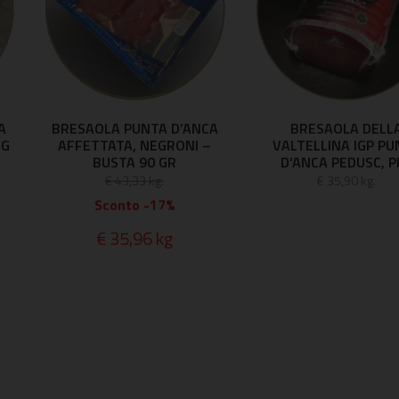
A
BRESAOLA PUNTA D’ANCA
BRESAOLA DELL
HG
AFFETTATA, NEGRONI –
VALTELLINA IGP PU
BUSTA 90 GR
D’ANCA PEDUSC, P
€ 43,33 kg.
€ 35,90 kg.
Sconto -17%
€ 35,96 kg