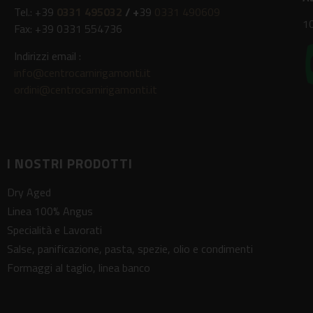
Tel.: +39
0331 495032
/ +
39
0331 490609
10
Fax: +39 0331 554736
Indirizzi email :
info@centrocarnirigamonti.it
ordini@centrocarnirigamonti.it
I NOSTRI PRODOTTI
Dry Aged
Linea 100% Angus
Specialità e Lavorati
Salse, panificazione, pasta, spezie, olio e condimenti
Formaggi al taglio, linea banco