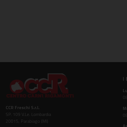
I
L
08
CCR Freschi S.r.l.
M
SP. 109 V.Le. Lombardia
08
20015, Parabiago (MI)
As