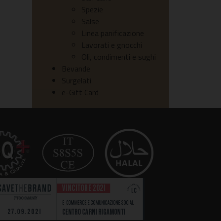
Spezie
Salse
Linea panificazione
Lavorati e gnocchi
Oli, condimenti e sughi
Bevande
Surgelati
e-Gift Card