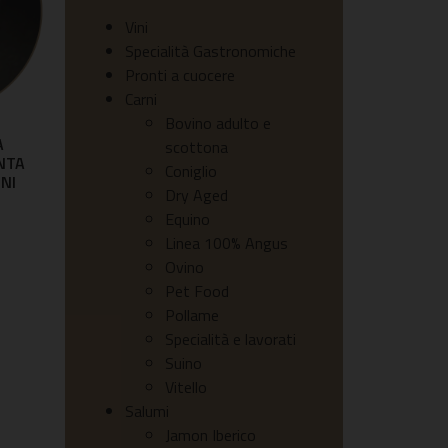
Vini
Specialità Gastronomiche
Pronti a cuocere
Carni
Bovino adulto e
A
scottona
NTA
Coniglio
INI
Dry Aged
Equino
Linea 100% Angus
Ovino
Pet Food
Pollame
Specialità e lavorati
Suino
Vitello
Salumi
Jamon Iberico