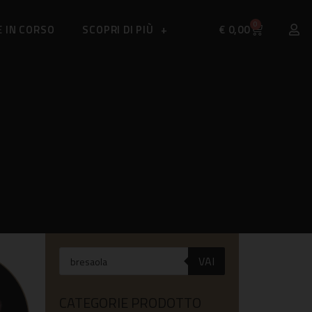
0
 IN CORSO
SCOPRI DI PIÙ
€
0,00
VAI
CATEGORIE PRODOTTO